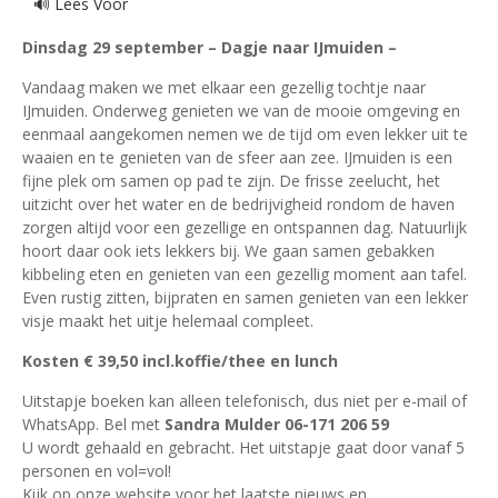
🔊 Lees Voor
Dinsdag 29 september – Dagje naar IJmuiden –
Vandaag maken we met elkaar een gezellig tochtje naar
IJmuiden. Onderweg genieten we van de mooie omgeving en
eenmaal aangekomen nemen we de tijd om even lekker uit te
waaien en te genieten van de sfeer aan zee. IJmuiden is een
fijne plek om samen op pad te zijn. De frisse zeelucht, het
uitzicht over het water en de bedrijvigheid rondom de haven
zorgen altijd voor een gezellige en ontspannen dag. Natuurlijk
hoort daar ook iets lekkers bij. We gaan samen gebakken
kibbeling eten en genieten van een gezellig moment aan tafel.
Even rustig zitten, bijpraten en samen genieten van een lekker
visje maakt het uitje helemaal compleet.
Kosten € 39,50 incl.koffie/thee en lunch
Uitstapje boeken kan alleen telefonisch, dus niet per e-mail of
WhatsApp. Bel met
Sandra Mulder 06-171 206 59
U wordt gehaald en gebracht. Het uitstapje gaat door vanaf 5
personen en vol=vol!
Kijk op onze website voor het laatste nieuws en