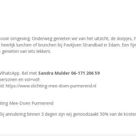
ooie omgeving. Onderweg genieten we van het uitzicht, de dorpjes, 
 heerlijk lunchen of brunchen bij Paviljoen Strandbad in Edam. Een fi
 genieten van iets lekkers.
of WhatsApp. Bel met
Sandra Mulder 06-171 206 59
personen en vol=vol!
eid: https://www.stichting-mee-doen-purmerend.nl
hting Mee-Doen Purmerend
Bij annulering binnen 3 dagen zijn wij genoodzaakt 50% van de kosten