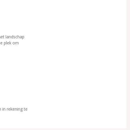
het landschap
jne plek om
 in rekening te